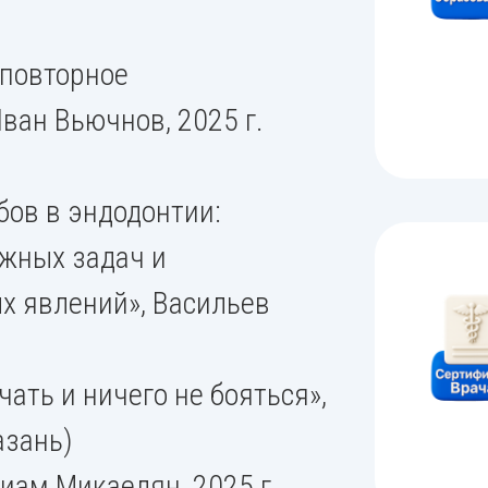
 повторное
ван Вьючнов, 2025 г.
бов в эндодонтии:
жных задач и
х явлений», Васильев
ать и ничего не бояться»,
азань)
ариам Микаелян, 2025 г.