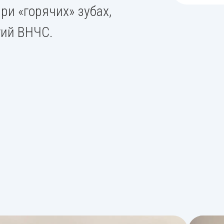
ри «горячих» зубах,
гий ВНЧС.